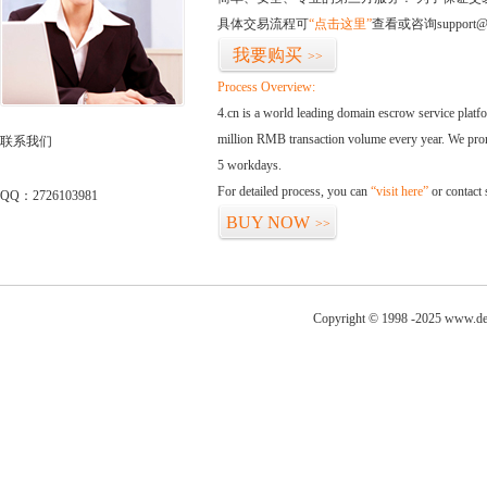
具体交易流程可
“点击这里”
查看或咨询support@
我要购买
>>
Process Overview:
4.cn is a world leading domain escrow service plat
million RMB transaction volume every year. We promi
联系我们
5 workdays.
For detailed process, you can
“visit here”
or contact
QQ：2726103981
BUY NOW
>>
Copyright © 1998 -2025 www.dew